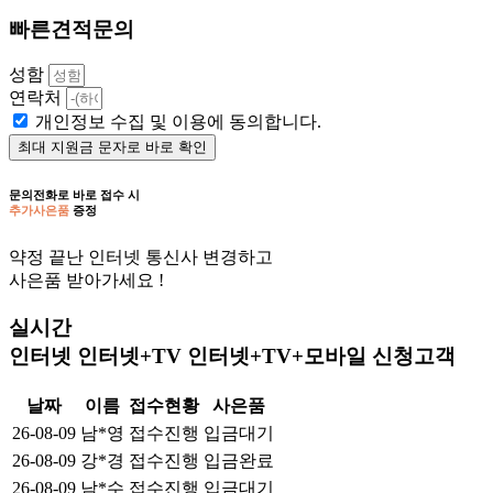
빠른견적문의
성함
연락처
개인정보 수집 및 이용에 동의합니다.
최대 지원금 문자로 바로 확인
문의전화로 바로 접수 시
추가사은품
증정
약정 끝난 인터넷 통신사 변경하고
사은품 받아가세요 !
실시간
인터넷
인터넷+TV
인터넷+TV+모바일
신청고객
날짜
이름
접수현황
사은품
26-08-09
남*영
접수진행
입금대기
26-08-09
강*경
접수진행
입금완료
26-08-09
남*수
접수진행
입금대기