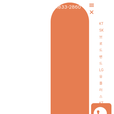
1833-2860
KT
SK
브
로
드
밴
드
LG
유
플
러
스
KT
스