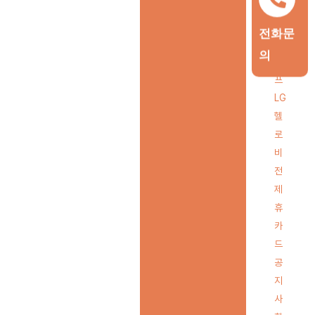
카
이
전화문
라
의
이
프
LG
헬
로
비
전
제
휴
카
드
공
지
사